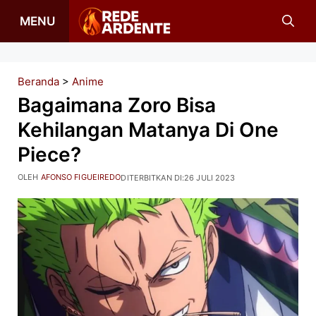
Langsung
MENU
ke
isi
Beranda
>
Anime
Bagaimana Zoro Bisa
Kehilangan Matanya Di One
Piece?
OLEH
AFONSO FIGUEIREDO
DITERBITKAN DI:
26 JULI 2023