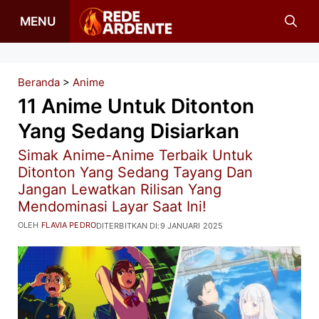
Langsung
MENU
ke
isi
Beranda
>
Anime
11 Anime Untuk Ditonton
Yang Sedang Disiarkan
Simak Anime-Anime Terbaik Untuk
Ditonton Yang Sedang Tayang Dan
Jangan Lewatkan Rilisan Yang
Mendominasi Layar Saat Ini!
OLEH
FLAVIA PEDRO
DITERBITKAN DI:
9 JANUARI 2025