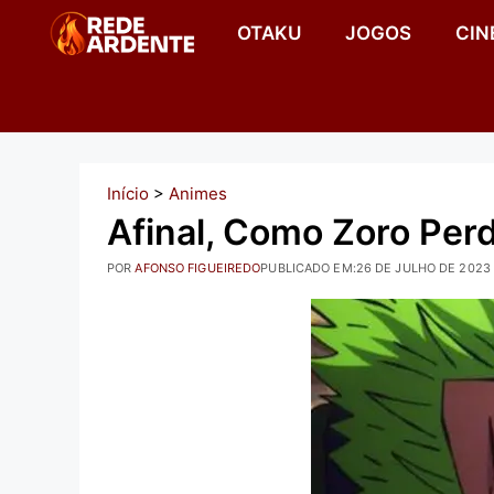
Pular
OTAKU
JOGOS
CIN
para
o
conteúdo
Início
>
Animes
Afinal, Como Zoro Per
POR
AFONSO FIGUEIREDO
PUBLICADO EM:
26 DE JULHO DE 2023