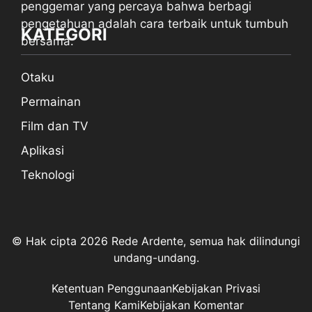
penggemar yang percaya bahwa berbagi
pengetahuan adalah cara terbaik untuk tumbuh
KATEGORI
bersama.
Otaku
Permainan
Film dan TV
Aplikasi
Teknologi
© Hak cipta 2026 Rede Ardente, semua hak dilindungi
undang-undang.
Ketentuan Penggunaan
Kebijakan Privasi
Tentang Kami
Kebijakan Komentar