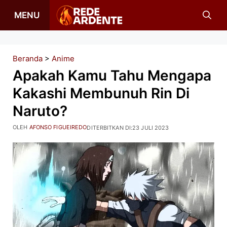
Langsung
MENU
ke
isi
Beranda
>
Anime
Apakah Kamu Tahu Mengapa
Kakashi Membunuh Rin Di
Naruto?
OLEH
AFONSO FIGUEIREDO
DITERBITKAN DI:
23 JULI 2023