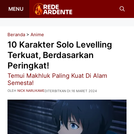
Langsung
MENU
ke
isi
Beranda
>
Anime
10 Karakter Solo Levelling
Terkuat, Berdasarkan
Peringkat!
Temui Makhluk Paling Kuat Di Alam
Semesta!
OLEH
NICK NARUKAME
DITERBITKAN DI:
16 MARET 2024