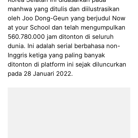
manhwa yang ditulis dan diilustrasikan
oleh Joo Dong-Geun yang berjudul Now
at your School dan telah mengumpulkan
560.780.000 jam ditonton di seluruh
dunia. Ini adalah serial berbahasa non-
Inggris ketiga yang paling banyak
ditonton di platform ini sejak diluncurkan
pada 28 Januari 2022.