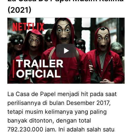
(2021)
La Casa de Papel menjadi hit pada saat
perilisannya di bulan Desember 2017,
tetapi musim kelimanya yang paling
banyak ditonton, dengan total
792.230.000 jam. Ini adalah salah satu