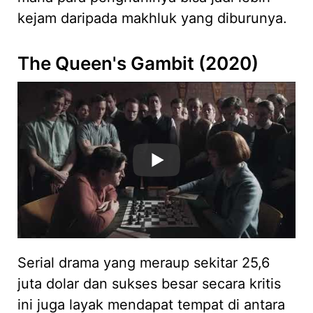
kejam daripada makhluk yang diburunya.
The Queen's Gambit (2020)
Serial drama yang meraup sekitar 25,6
juta dolar dan sukses besar secara kritis
ini juga layak mendapat tempat di antara