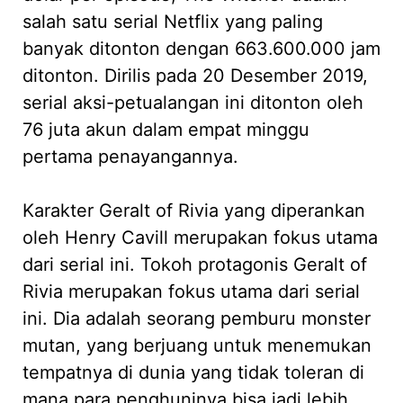
salah satu serial Netflix yang paling
banyak ditonton dengan 663.600.000 jam
ditonton. Dirilis pada 20 Desember 2019,
serial aksi-petualangan ini ditonton oleh
76 juta akun dalam empat minggu
pertama penayangannya.
Karakter Geralt of Rivia yang diperankan
oleh Henry Cavill merupakan fokus utama
dari serial ini. Tokoh protagonis Geralt of
Rivia merupakan fokus utama dari serial
ini. Dia adalah seorang pemburu monster
mutan, yang berjuang untuk menemukan
tempatnya di dunia yang tidak toleran di
mana para penghuninya bisa jadi lebih