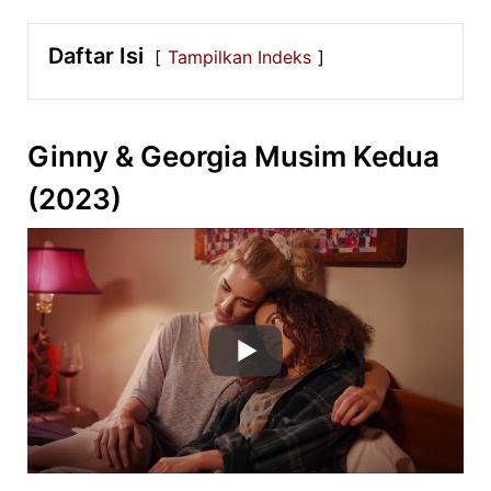
Daftar Isi
Tampilkan Indeks
Ginny & Georgia Musim Kedua
(2023)