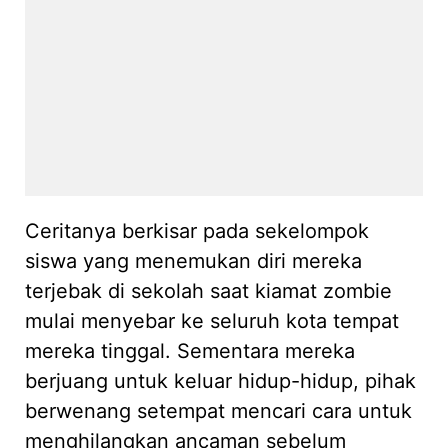
Ceritanya berkisar pada sekelompok
siswa yang menemukan diri mereka
terjebak di sekolah saat kiamat zombie
mulai menyebar ke seluruh kota tempat
mereka tinggal. Sementara mereka
berjuang untuk keluar hidup-hidup, pihak
berwenang setempat mencari cara untuk
menghilangkan ancaman sebelum