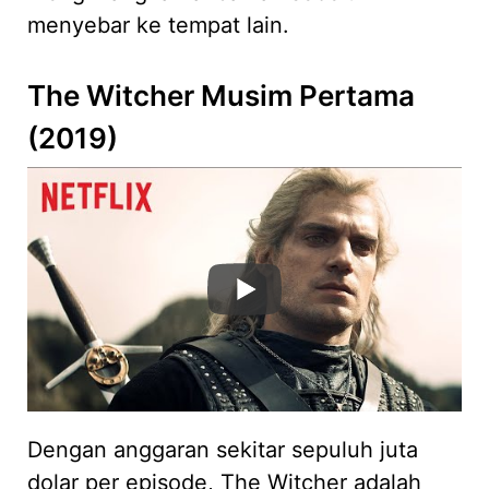
menyebar ke tempat lain.
The Witcher Musim Pertama
(2019)
Dengan anggaran sekitar sepuluh juta
dolar per episode, The Witcher adalah