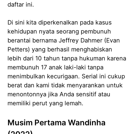
daftar ini.
Di sini kita diperkenalkan pada kasus
kehidupan nyata seorang pembunuh
berantai bernama Jeffrey Dahmer (Evan
Petters) yang berhasil menghabiskan
lebih dari 10 tahun tanpa hukuman karena
membunuh 17 anak laki-laki tanpa
menimbulkan kecurigaan. Serial ini cukup
berat dan kami tidak menyarankan untuk
menontonnya jika Anda sensitif atau
memiliki perut yang lemah.
Musim Pertama Wandinha