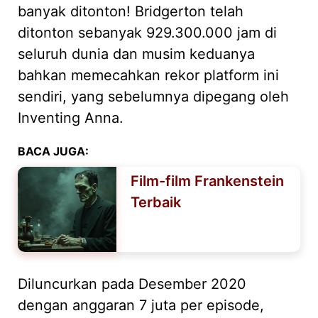
banyak ditonton! Bridgerton telah
ditonton sebanyak 929.300.000 jam di
seluruh dunia dan musim keduanya
bahkan memecahkan rekor platform ini
sendiri, yang sebelumnya dipegang oleh
Inventing Anna.
BACA JUGA:
Film-film Frankenstein
Terbaik
Diluncurkan pada Desember 2020
dengan anggaran 7 juta per episode,