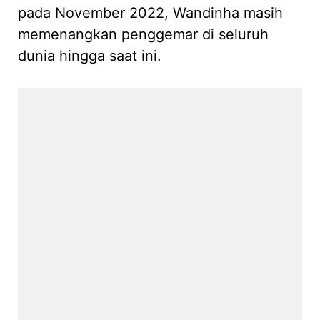
pada November 2022, Wandinha masih
memenangkan penggemar di seluruh
dunia hingga saat ini.