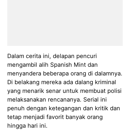
Dalam cerita ini, delapan pencuri
mengambil alih Spanish Mint dan
menyandera beberapa orang di dalamnya.
Di belakang mereka ada dalang kriminal
yang menarik senar untuk membuat polisi
melaksanakan rencananya. Serial ini
penuh dengan ketegangan dan kritik dan
tetap menjadi favorit banyak orang
hingga hari ini.