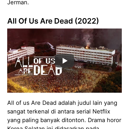
Jerman.
All Of Us Are Dead (2022)
All of us Are Dead adalah judul lain yang
sangat terkenal di antara serial Netflix
yang paling banyak ditonton. Drama horor
Korea Selatan ini didasarkan pada