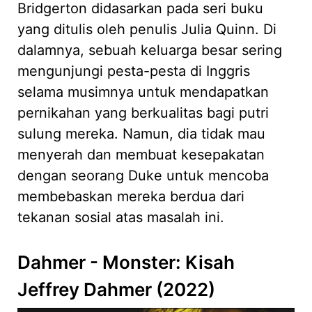
Bridgerton didasarkan pada seri buku
yang ditulis oleh penulis Julia Quinn. Di
dalamnya, sebuah keluarga besar sering
mengunjungi pesta-pesta di Inggris
selama musimnya untuk mendapatkan
pernikahan yang berkualitas bagi putri
sulung mereka. Namun, dia tidak mau
menyerah dan membuat kesepakatan
dengan seorang Duke untuk mencoba
membebaskan mereka berdua dari
tekanan sosial atas masalah ini.
Dahmer - Monster: Kisah
Jeffrey Dahmer (2022)