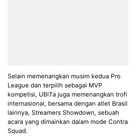
Selain memenangkan musim kedua Pro
League dan terpilih sebagai MVP
kompetisi, UBiTa juga memenangkan trofi
internasional, bersama dengan atlet Brasil
lainnya, Streamers Showdown, sebuah
acara yang dimainkan dalam mode Contra
Squad.