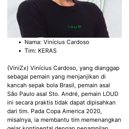
Nama: Vinícius Cardoso
Tim: KERAS
(ViniZx) Vinícius Cardoso, yang dianggap
sebagai pemain yang menjanjikan di
kancah sepak bola Brasil, pemain asal
São Paulo asal Sto. André, pemain LOUD
ini secara praktis tidak dapat dipisahkan
dari tim. Pada Copa America 2020,
misalnya, ia membantu tim memenangkan
gelar kontinental dengan penampilan