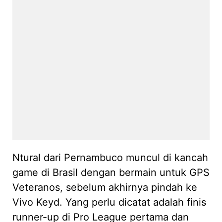
Ntural dari Pernambuco muncul di kancah
game di Brasil dengan bermain untuk GPS
Veteranos, sebelum akhirnya pindah ke
Vivo Keyd. Yang perlu dicatat adalah finis
runner-up di Pro League pertama dan