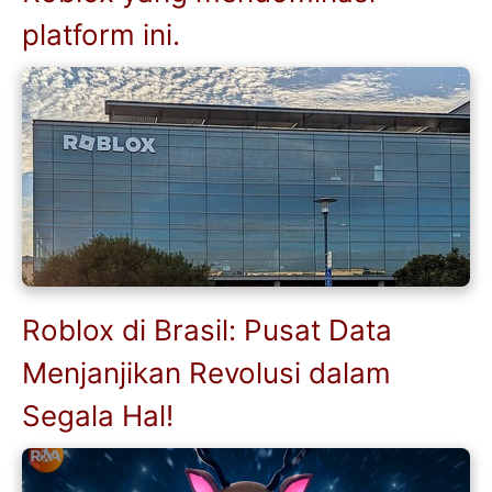
platform ini.
Roblox di Brasil: Pusat Data
Menjanjikan Revolusi dalam
Segala Hal!