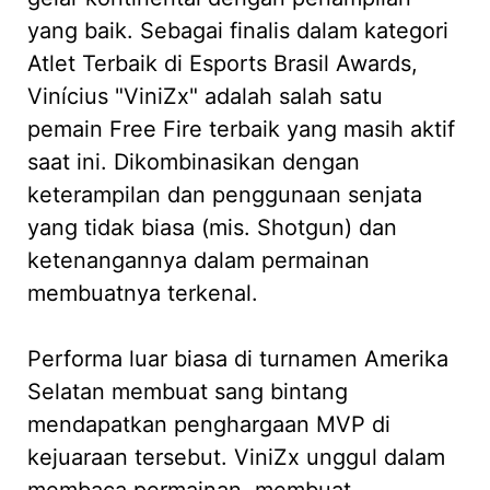
yang baik. Sebagai finalis dalam kategori
Atlet Terbaik di Esports Brasil Awards,
Vinícius "ViniZx" adalah salah satu
pemain Free Fire terbaik yang masih aktif
saat ini. Dikombinasikan dengan
keterampilan dan penggunaan senjata
yang tidak biasa (mis. Shotgun) dan
ketenangannya dalam permainan
membuatnya terkenal.
Performa luar biasa di turnamen Amerika
Selatan membuat sang bintang
mendapatkan penghargaan MVP di
kejuaraan tersebut. ViniZx unggul dalam
membaca permainan, membuat