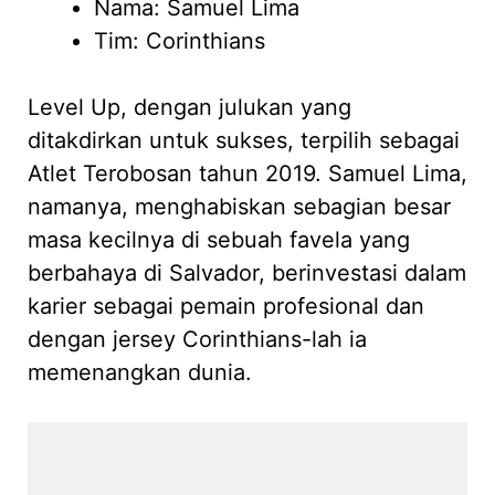
Nama: Samuel Lima
Tim: Corinthians
Level Up, dengan julukan yang
ditakdirkan untuk sukses, terpilih sebagai
Atlet Terobosan tahun 2019. Samuel Lima,
namanya, menghabiskan sebagian besar
masa kecilnya di sebuah favela yang
berbahaya di Salvador, berinvestasi dalam
karier sebagai pemain profesional dan
dengan jersey Corinthians-lah ia
memenangkan dunia.