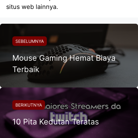
situs web lainnya.
SEBELUMNYA
Mouse Gaming Hemat Biaya
Terbaik
BERIKUTNYA
10 Pita Kedutan Teratas