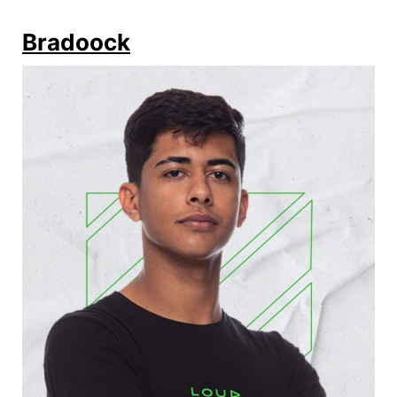
Bradoock