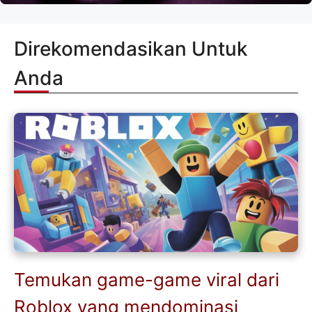
Direkomendasikan Untuk
Anda
Temukan game-game viral dari
Roblox yang mendominasi