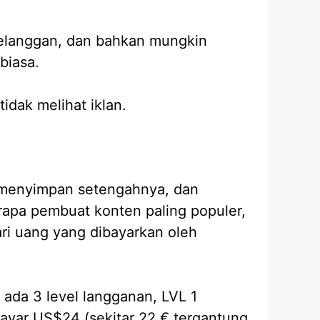
elanggan, dan bahkan mungkin
biasa.
dak melihat iklan.
, menyimpan setengahnya, dan
apa pembuat konten paling populer,
ari uang yang dibayarkan oleh
 ada 3 level langganan, LVL 1
yar US$24 (sekitar 22 € tergantung