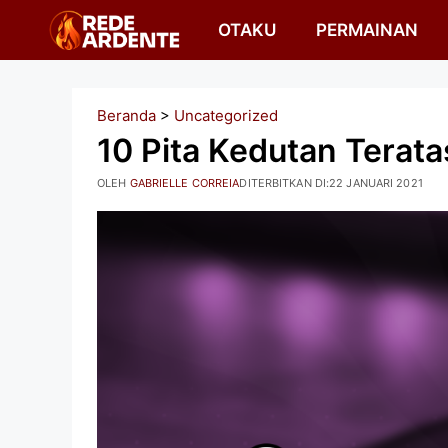
Langsung
OTAKU
PERMAINAN
ke
isi
Beranda
>
Uncategorized
10 Pita Kedutan Terata
OLEH
GABRIELLE CORREIA
DITERBITKAN DI:
22 JANUARI 2021