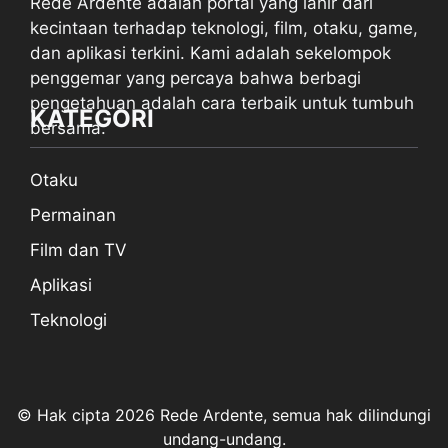
Rede Ardente adalah portal yang lahir dari
kecintaan terhadap teknologi, film, otaku, game,
dan aplikasi terkini. Kami adalah sekelompok
penggemar yang percaya bahwa berbagi
pengetahuan adalah cara terbaik untuk tumbuh
KATEGORI
bersama.
Otaku
Permainan
Film dan TV
Aplikasi
Teknologi
© Hak cipta 2026 Rede Ardente, semua hak dilindungi
undang-undang.