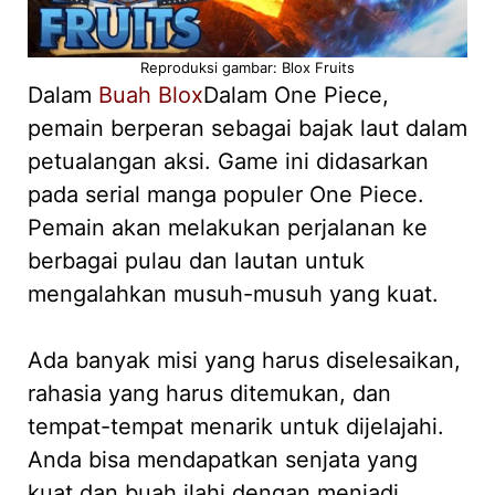
Reproduksi gambar: Blox Fruits
Dalam
Buah Blox
Dalam One Piece,
pemain berperan sebagai bajak laut dalam
petualangan aksi. Game ini didasarkan
pada serial manga populer One Piece.
Pemain akan melakukan perjalanan ke
berbagai pulau dan lautan untuk
mengalahkan musuh-musuh yang kuat.
Ada banyak misi yang harus diselesaikan,
rahasia yang harus ditemukan, dan
tempat-tempat menarik untuk dijelajahi.
Anda bisa mendapatkan senjata yang
kuat dan buah ilahi dengan menjadi