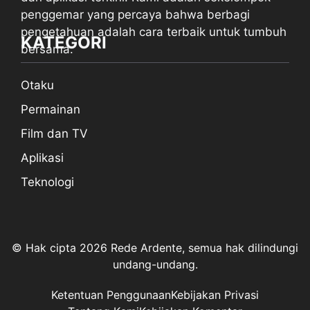
penggemar yang percaya bahwa berbagi
pengetahuan adalah cara terbaik untuk tumbuh
KATEGORI
bersama.
Otaku
Permainan
Film dan TV
Aplikasi
Teknologi
© Hak cipta 2026 Rede Ardente, semua hak dilindungi
undang-undang.
Ketentuan Penggunaan
Kebijakan Privasi