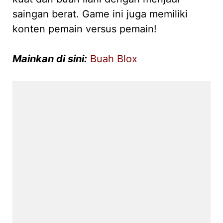
saingan berat. Game ini juga memiliki
konten pemain versus pemain!
Mainkan di sini:
Buah Blox