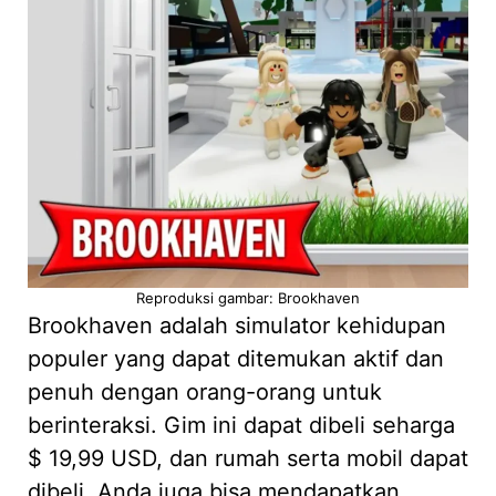
Reproduksi gambar: Brookhaven
Brookhaven adalah simulator kehidupan
populer yang dapat ditemukan aktif dan
penuh dengan orang-orang untuk
berinteraksi. Gim ini dapat dibeli seharga
$ 19,99 USD, dan rumah serta mobil dapat
dibeli. Anda juga bisa mendapatkan