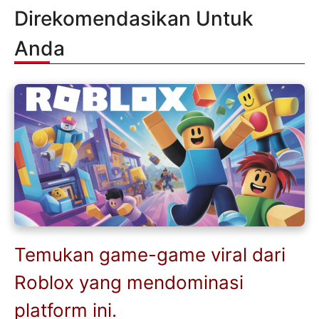
Direkomendasikan Untuk
Anda
Temukan game-game viral dari
Roblox yang mendominasi
platform ini.