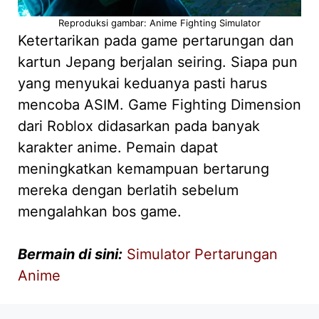
Reproduksi gambar: Anime Fighting Simulator
Ketertarikan pada game pertarungan dan
kartun Jepang berjalan seiring. Siapa pun
yang menyukai keduanya pasti harus
mencoba ASIM. Game Fighting Dimension
dari Roblox didasarkan pada banyak
karakter anime. Pemain dapat
meningkatkan kemampuan bertarung
mereka dengan berlatih sebelum
mengalahkan bos game.
Bermain di sini:
Simulator Pertarungan
Anime