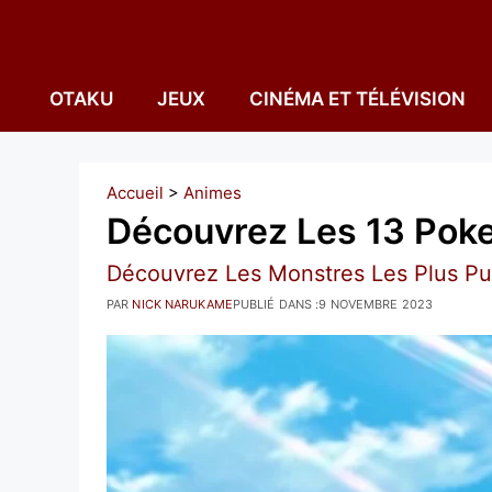
Aller
au
contenu
OTAKU
JEUX
CINÉMA ET TÉLÉVISION
Accueil
>
Animes
Découvrez Les 13 Poke
Découvrez Les Monstres Les Plus Pui
PAR
NICK NARUKAME
PUBLIÉ DANS :
9 NOVEMBRE 2023