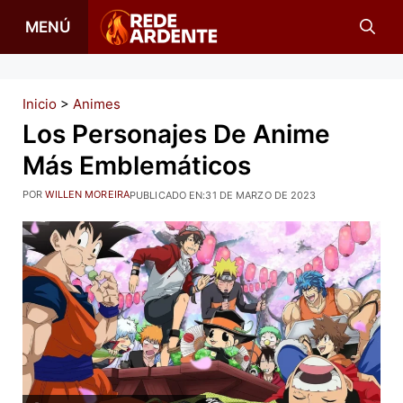
Saltar
MENÚ
al
contenido
Inicio
>
Animes
Los Personajes De Anime
Más Emblemáticos
POR
WILLEN MOREIRA
PUBLICADO EN:
31 DE MARZO DE 2023