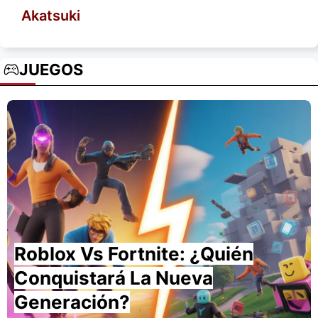
Akatsuki
JUEGOS
Roblox Vs Fortnite: ¿Quién
Conquistará La Nueva
Generación?