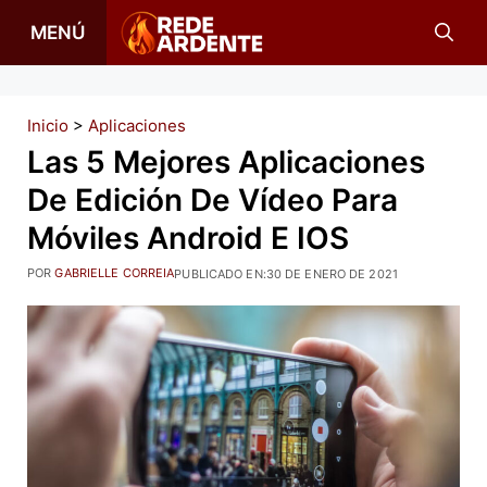
Saltar
MENÚ
al
contenido
Inicio
>
Aplicaciones
Las 5 Mejores Aplicaciones
De Edición De Vídeo Para
Móviles Android E IOS
POR
GABRIELLE CORREIA
PUBLICADO EN:
30 DE ENERO DE 2021