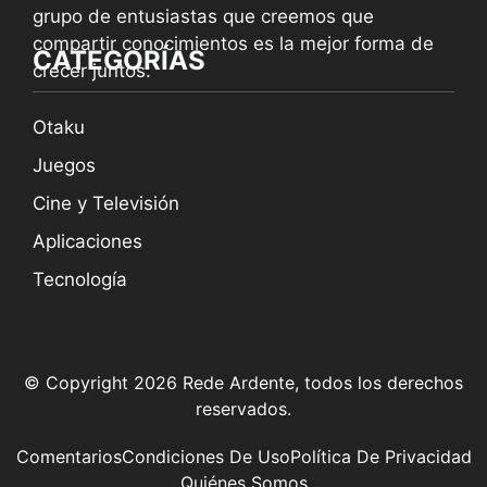
grupo de entusiastas que creemos que
compartir conocimientos es la mejor forma de
CATEGORÍAS
crecer juntos.
Otaku
Juegos
Cine y Televisión
Aplicaciones
Tecnología
© Copyright 2026 Rede Ardente, todos los derechos
reservados.
Comentarios
Condiciones De Uso
Política De Privacidad
Quiénes Somos