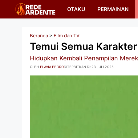
Langsung
OTAKU
PERMAINAN
ke
isi
Beranda
>
Film dan TV
Temui Semua Karakte
Hidupkan Kembali Penampilan Mereka
OLEH
FLAVIA PEDRO
DITERBITKAN DI:
23 JULI 2025