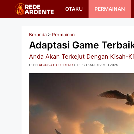
Langsung
OTAKU
PERMAINAN
ke
isi
Beranda
>
Permainan
Adaptasi Game Terbai
Anda Akan Terkejut Dengan Kisah-Ki
OLEH
AFONSO FIGUEIREDO
DITERBITKAN DI:
2 MEI 2025