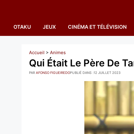
Aller
au
contenu
OTAKU
JEUX
CINÉMA ET TÉLÉVISION
Accueil
>
Animes
Qui Était Le Père De T
PAR
AFONSO FIGUEIREDO
PUBLIÉ DANS :
12 JUILLET 2023