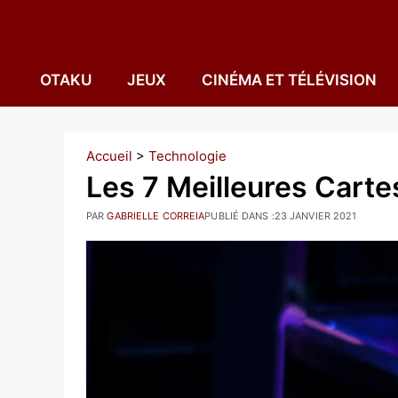
Aller
au
contenu
OTAKU
JEUX
CINÉMA ET TÉLÉVISION
Accueil
>
Technologie
Les 7 Meilleures Carte
PAR
GABRIELLE CORREIA
PUBLIÉ DANS :
23 JANVIER 2021