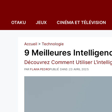
Aller
au
contenu
OTAKU
JEUX
CINÉMA ET TÉLÉVISION
Accueil
>
Technologie
9 Meilleures Intelligen
Découvrez Comment Utiliser L'intelli
PAR
FLAVIA PEDRO
PUBLIÉ DANS :
23 AVRIL 2025