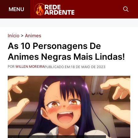
Pular
MENU
para
o
conteúdo
Início
>
Animes
As 10 Personagens De
Animes Negras Mais Lindas!
POR
WILLEN MOREIRA
PUBLICADO EM:
18 DE MAIO DE 2023