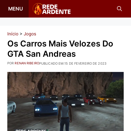
Pular
MENU
para
o
conteúdo
Início
>
Jogos
Os Carros Mais Velozes Do
GTA San Andreas
POR
RENAN RIBEIRO
PUBLICADO EM:
15 DE FEVEREIRO DE 2023