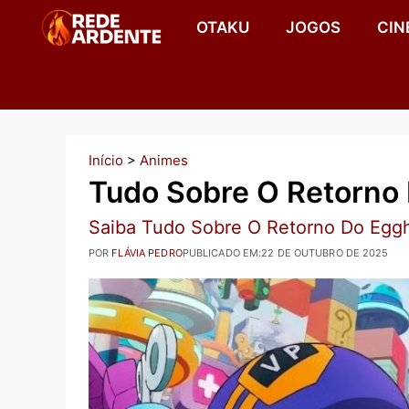
Pular
OTAKU
JOGOS
CIN
para
o
conteúdo
Início
>
Animes
Tudo Sobre O Retorno
Saiba Tudo Sobre O Retorno Do Eggh
POR
FLÁVIA PEDRO
PUBLICADO EM:
22 DE OUTUBRO DE 2025