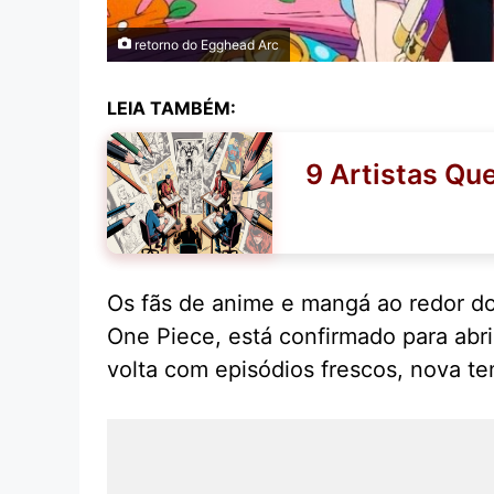
retorno do Egghead Arc
LEIA TAMBÉM:
9 Artistas Qu
Os fãs de anime e mangá ao redor d
One Piece, está confirmado para abr
volta com episódios frescos, nova t