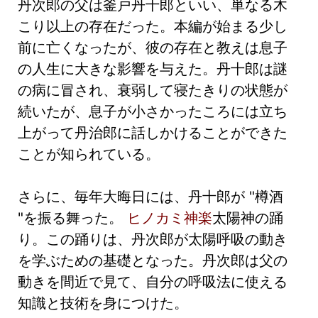
丹次郎の父は釜戸丹十郎といい、単なる木
こり以上の存在だった。本編が始まる少し
前に亡くなったが、彼の存在と教えは息子
の人生に大きな影響を与えた。丹十郎は謎
の病に冒され、衰弱して寝たきりの状態が
続いたが、息子が小さかったころには立ち
上がって丹治郎に話しかけることができた
ことが知られている。
さらに、毎年大晦日には、丹十郎が "樽酒
"を振る舞った。
ヒノカミ神楽
太陽神の踊
り。この踊りは、丹次郎が太陽呼吸の動き
を学ぶための基礎となった。丹次郎は父の
動きを間近で見て、自分の呼吸法に使える
知識と技術を身につけた。