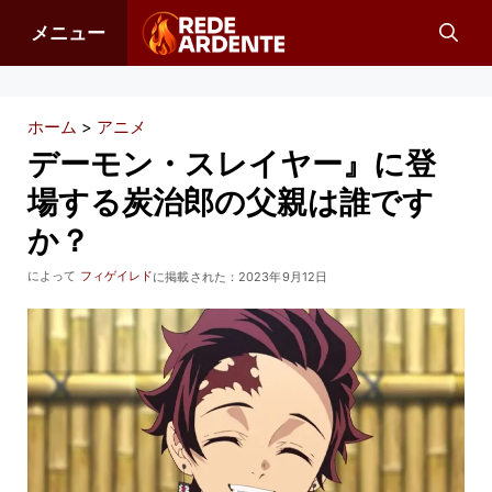
コ
メニュー
ン
テ
ン
ホーム
>
アニメ
ツ
デーモン・スレイヤー』に登
へ
場する炭治郎の父親は誰です
ス
か？
キ
ッ
によって
フィゲイレド
に掲載された：
2023年9月12日
プ