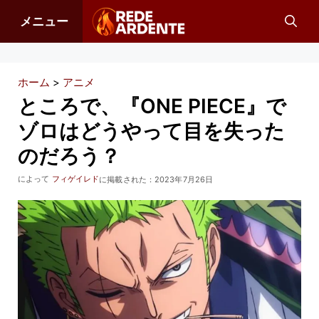
コ
メニュー
ン
テ
ン
ホーム
>
アニメ
ツ
ところで、『ONE PIECE』で
へ
ゾロはどうやって目を失った
ス
のだろう？
キ
ッ
によって
フィゲイレド
に掲載された：
2023年7月26日
プ