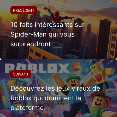
PRÉCÉDENT
10 faits intéressants sur
Spider-Man qui vous
surprendront
SUIVANT
Découvrez les jeux viraux de
Roblox qui dominent la
plateforme.