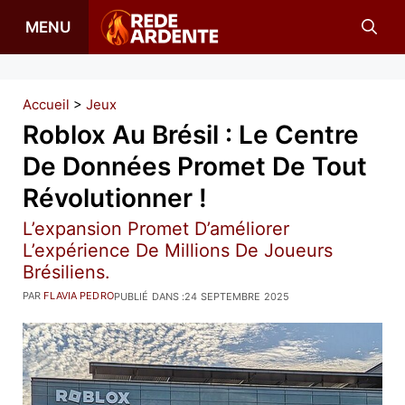
Aller
MENU
au
contenu
Accueil
>
Jeux
Roblox Au Brésil : Le Centre
De Données Promet De Tout
Révolutionner !
L’expansion Promet D’améliorer
L’expérience De Millions De Joueurs
Brésiliens.
PAR
FLAVIA PEDRO
PUBLIÉ DANS :
24 SEPTEMBRE 2025