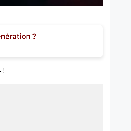
énération ?
 !