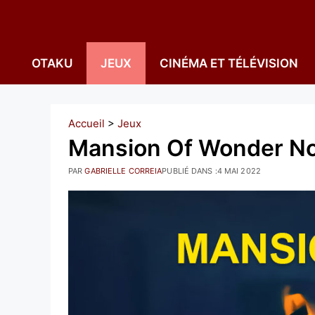
Aller
au
contenu
OTAKU
JEUX
CINÉMA ET TÉLÉVISION
Accueil
>
Jeux
Mansion Of Wonder No
PAR
GABRIELLE CORREIA
PUBLIÉ DANS :
4 MAI 2022