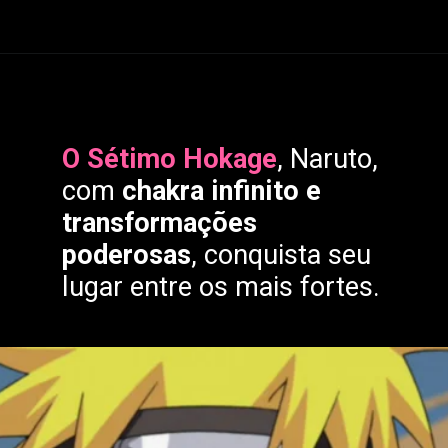
Em
Oshi no Ko
,
Ruby
O Sétimo Hokage
, Naruto,
Hoshino
busca seguir os
com
chakra infinito e
passos de sua falecida
transformações
mãe e se tornar uma
poderosas
, conquista seu
grande estrela do pop.
lugar entre os mais fortes.