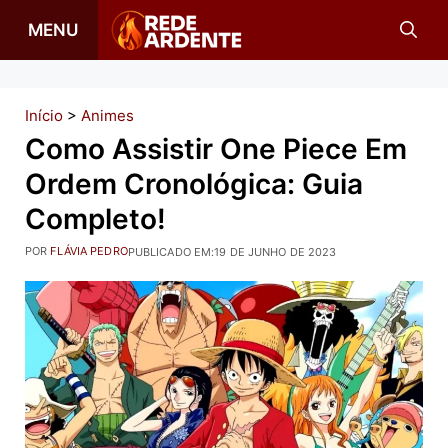
Pular
MENU
para
o
conteúdo
Início
>
Animes
Como Assistir One Piece Em
Ordem Cronológica: Guia
Completo!
POR
FLÁVIA PEDRO
PUBLICADO EM:
19 DE JUNHO DE 2023