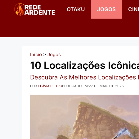
Pular
OTAKU
JOGOS
CIN
para
o
conteúdo
Início
>
Jogos
10 Localizações Icônic
Descubra As Melhores Localizações 
POR
FLÁVIA PEDRO
PUBLICADO EM:
27 DE MAIO DE 2025