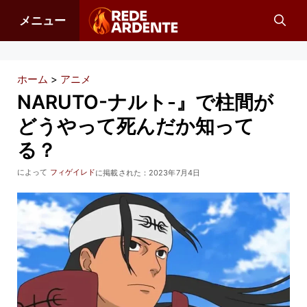
コ
メニュー
ン
テ
ン
ホーム
>
アニメ
ツ
NARUTO-ナルト-』で柱間が
へ
どうやって死んだか知って
ス
る？
キ
ッ
によって
フィゲイレド
に掲載された：
2023年7月4日
プ