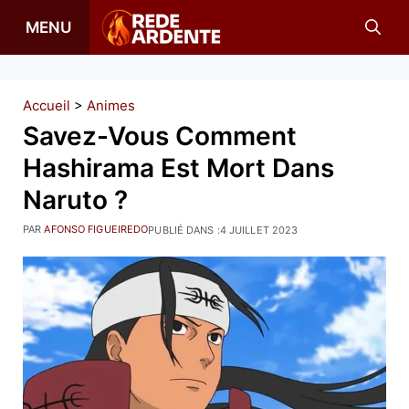
Aller
MENU
au
contenu
Accueil
>
Animes
Savez-Vous Comment
Hashirama Est Mort Dans
Naruto ?
PAR
AFONSO FIGUEIREDO
PUBLIÉ DANS :
4 JUILLET 2023