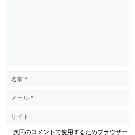
メ
ン
ト
名
前
メ
ー
ル
サ
イ
ト
次回のコメントで使用するためブラウザー