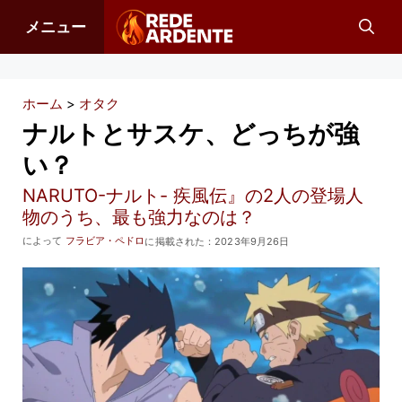
コ
メニュー
ン
テ
ン
ホーム
>
オタク
ツ
ナルトとサスケ、どっちが強
へ
い？
ス
NARUTO-ナルト- 疾風伝』の2人の登場人
キ
物のうち、最も強力なのは？
ッ
によって
フラビア・ペドロ
に掲載された：
2023年9月26日
プ