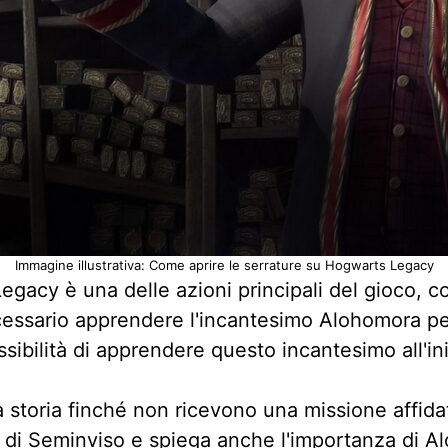
Immagine illustrativa: Come aprire le serrature su Hogwarts Legacy
egacy è una delle azioni principali del gioco, c
ecessario apprendere l'incantesimo Alohomora pe
sibilità di apprendere questo incantesimo all'ini
la storia finché non ricevono una missione affi
 di Seminviso e spiega anche l'importanza di Al