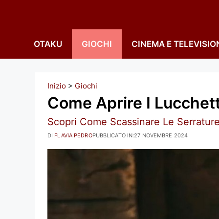
Vai
al
contenuto
OTAKU
GIOCHI
CINEMA E TELEVISIO
Inizio
>
Giochi
Come Aprire I Lucchet
Scopri Come Scassinare Le Serratur
DI
FLAVIA PEDRO
PUBBLICATO IN:
27 NOVEMBRE 2024