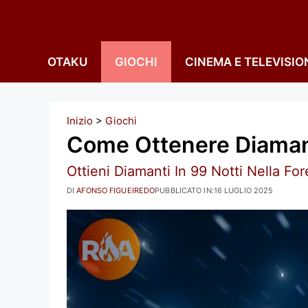
Vai
al
contenuto
OTAKU
GIOCHI
CINEMA E TELEVISIO
Inizio
>
Giochi
Come Ottenere Diamanti
Ottieni Diamanti In 99 Notti Nella For
DI
AFONSO FIGUEIREDO
PUBBLICATO IN:
16 LUGLIO 2025