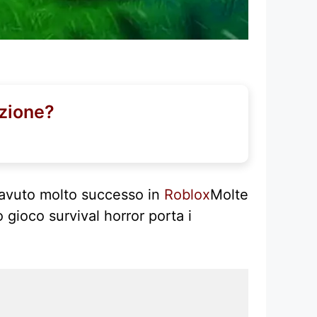
azione?
 avuto molto successo in
Roblox
Molte
gioco survival horror porta i