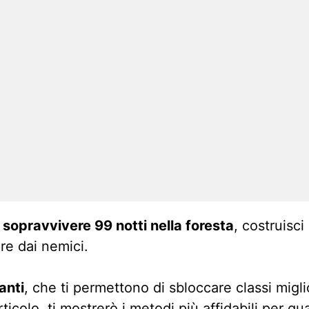
:
sopravvivere 99 notti nella foresta
, costruisc
re dai nemici.
anti
, che ti permettono di sbloccare classi migli
 articolo, ti mostrerò i metodi più affidabili per 