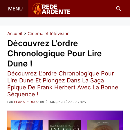
Aller
MENU
au
contenu
Accueil
>
Cinéma et télévision
Découvrez L'ordre
Chronologique Pour Lire
Dune !
Découvrez L'ordre Chronologique Pour
Lire Dune Et Plongez Dans La Saga
Épique De Frank Herbert Avec La Bonne
Séquence !
PAR
FLAVIA PEDRO
PUBLIÉ DANS :
19 FÉVRIER 2025