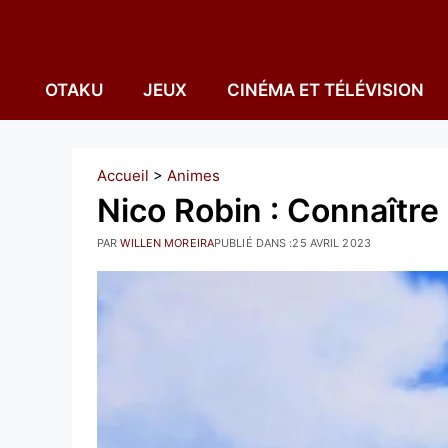
Aller
au
contenu
OTAKU
JEUX
CINÉMA ET TÉLÉVISION
Accueil
>
Animes
Nico Robin : Connaître 
PAR
WILLEN MOREIRA
PUBLIÉ DANS :
25 AVRIL 2023