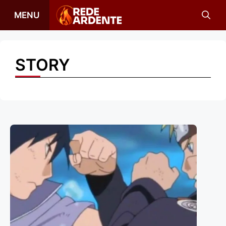
Pular
MENU
para
o
conteúdo
STORY