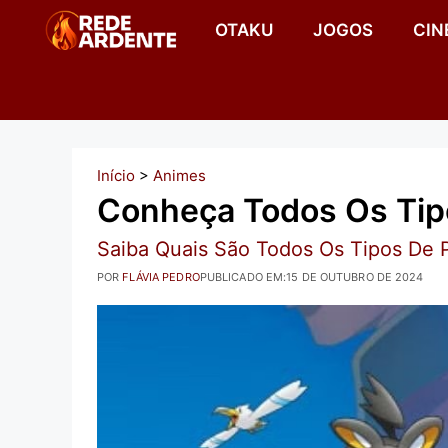
Pular
OTAKU
JOGOS
CIN
para
o
conteúdo
Início
>
Animes
Conheça Todos Os Tip
Saiba Quais São Todos Os Tipos De 
POR
FLÁVIA PEDRO
PUBLICADO EM:
15 DE OUTUBRO DE 2024