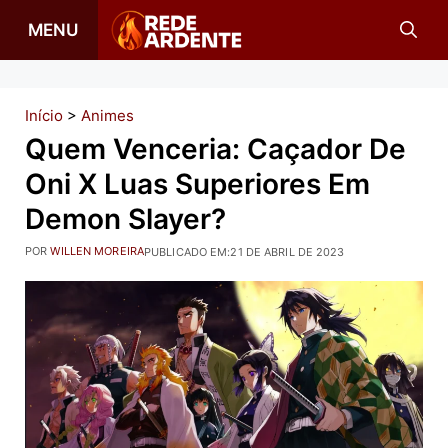
Pular
MENU
para
o
conteúdo
Início
>
Animes
Quem Venceria: Caçador De
Oni X Luas Superiores Em
Demon Slayer?
POR
WILLEN MOREIRA
PUBLICADO EM:
21 DE ABRIL DE 2023