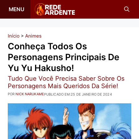
Pular
MENU
para
o
conteúdo
Início
>
Animes
Conheça Todos Os
Personagens Principais De
Yu Yu Hakusho!
Tudo Que Você Precisa Saber Sobre Os
Personagens Mais Queridos Da Série!
POR
NICK NARUKAME
PUBLICADO EM:
25 DE JANEIRO DE 2024