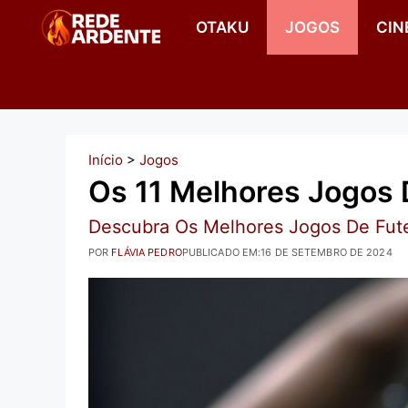
Pular
OTAKU
JOGOS
CIN
para
o
conteúdo
Início
>
Jogos
Os 11 Melhores Jogos D
Descubra Os Melhores Jogos De Fute
POR
FLÁVIA PEDRO
PUBLICADO EM:
16 DE SETEMBRO DE 2024