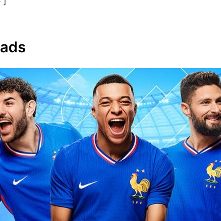
e
uads