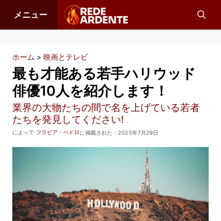
コ
メニュー
ン
テ
ン
ホーム
>
映画とテレビ
ツ
最も才能ある若手ハリウッド
へ
俳優10人を紹介します！
ス
業界の大物たちの間で名を上げている若者
キ
たちを発見してください!
ッ
によって
フラビア・ペドロ
に掲載された：
2025年7月29日
プ