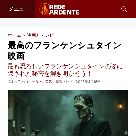
コ
メニュー
ン
テ
ン
ホーム
>
映画とテレビ
ツ
最高のフランケンシュタイン
へ
映画
ス
最も恐ろしいフランケンシュタインの姿に
キ
隠された秘密を解き明かそう！
ッ
によって
ヴィトール・バロス
に掲載された：
2026年4月16日
プ