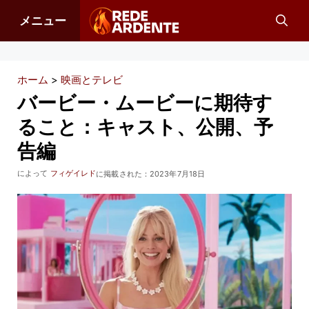
コ
メニュー
ン
テ
ン
ホーム
>
映画とテレビ
ツ
バービー・ムービーに期待す
へ
ること：キャスト、公開、予
ス
告編
キ
ッ
によって
フィゲイレド
に掲載された：
2023年7月18日
プ