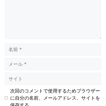
ト
名
前
メ
ー
ル
サ
イ
ト
次回のコメントで使用するためブラウザー
に自分の名前、メールアドレス、サイトを
保存する。