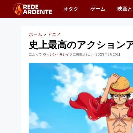
コ
オタク
ゲーム
映画と
ン
テ
ン
ホーム
>
アニメ
ツ
史上最高のアクションア
へ
によって
ウィレン・モレイラ
に掲載された：
2023年3月25日
ス
キ
ッ
プ