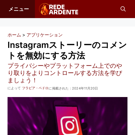
コ
メニュー
ン
テ
ン
ホーム
>
アプリケーション
ツ
Instagramストーリーのコメン
へ
トを無効にする方法
ス
プライバシーやプラットフォーム上でのや
キ
り取りをよりコントロールする方法を学び
ッ
ましょう！
プ
によって
フラビア・ペドロ
に掲載された：
2024年11月20日