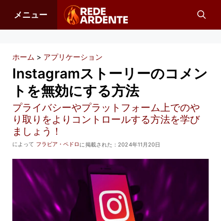
コ
メニュー
ン
テ
ン
ホーム
>
アプリケーション
ツ
Instagramストーリーのコメン
へ
トを無効にする方法
ス
プライバシーやプラットフォーム上でのや
キ
り取りをよりコントロールする方法を学び
ッ
ましょう！
プ
によって
フラビア・ペドロ
に掲載された：
2024年11月20日