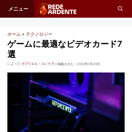
コ
メニュー
ン
テ
ン
ホーム
>
テクノロジー
ツ
ゲームに最適なビデオカード7
へ
選
ス
によって
ガブリエル・コレイア
に掲載された：
2021年1月23日
キ
ッ
プ