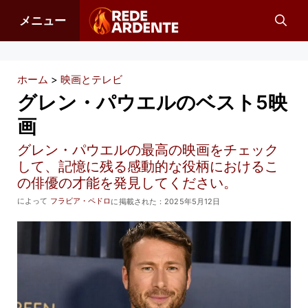
コ
メニュー
ン
テ
ン
ホーム
>
映画とテレビ
ツ
グレン・パウエルのベスト5映
へ
画
ス
グレン・パウエルの最高の映画をチェック
キ
して、記憶に残る感動的な役柄におけるこ
ッ
の俳優の才能を発見してください。
プ
によって
フラビア・ペドロ
に掲載された：
2025年5月12日